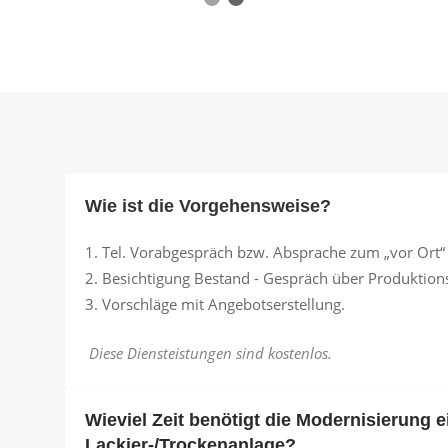
ebskosten und Optimierung der
UNIT mit je 50.000 cbm/h
erprozesse.
Großraumanlage zur Außenaufstel
inklusive Überdachung (Maße 17,0
MEHR ZUM PROJEKT
x 6,0 m ) 2 Aggregatcontainer AIR
EHR ZUM PROJEKT
UNIT mit je 50.000 cbm/h
Wie ist die Vorgehensweise?
Tel. Vorabgespräch bzw. Absprache zum „vor Ort“
Besichtigung Bestand - Gespräch über Produktions