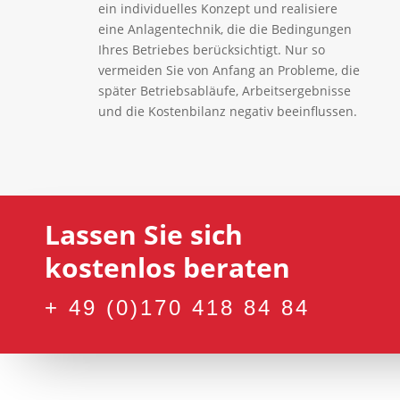
ein individuelles Konzept und realisiere
eine Anlagentechnik, die die Bedingungen
Ihres Betriebes berücksichtigt. Nur so
vermeiden Sie von Anfang an Probleme, die
später Betriebsabläufe, Arbeitsergebnisse
und die Kostenbilanz negativ beeinflussen.
Lassen Sie sich
kostenlos beraten
+ 49 (0)170 418 84 84