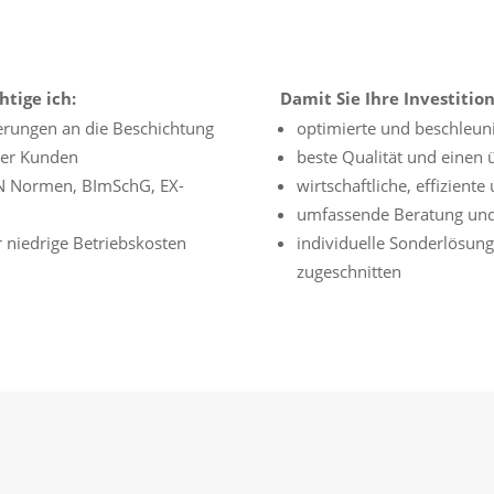
htige ich:
Damit Sie Ihre Investitio
derungen an die Beschichtung
optimierte und beschleun
rer Kunden
beste Qualität und einen 
EN Normen, BImSchG, EX-
wirtschaftliche, effizien
umfassende Beratung und 
r niedrige Betriebskosten
individuelle Sonderlösun
zugeschnitten