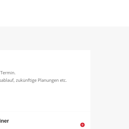
MEHR ZUM PROJEKT
lung.
 x 7,0
SEC
 Termin.
ablauf, zukünftige Planungen etc.