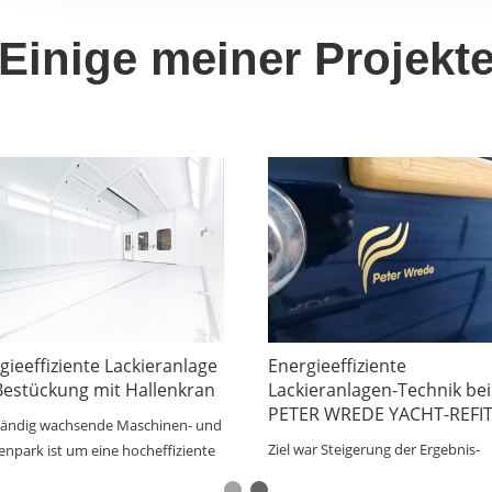
Einige meiner Projekt
gieeffiziente
Outdoor-Lackieranlage für
ieranlagen-Technik bei
große Sonderfahrzeuge
ER WREDE YACHT-REFITS
Großraumanlage zur Außenaufstel
war Steigerung der Ergebnis-
inklusive Überdachung (Maße 17,0
tät bei einer Reduktion der
x 6,0 m ) 2 Aggregatcontainer AIR